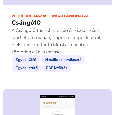
WEBALKALMAZÁS
–
INGATLANKÍNÁLAT
Csángó10
A Csángó10 társasház eladó és kiadó lakásai
szűrhető formában, alaprajzos képgalériával,
PDF-ben letölthető lakáskartonnal és
közvetlen ajánlatkéréssel.
Egyedi CMS
Vizuális szintválasztó
Egyedi szűrő
PDF letöltés