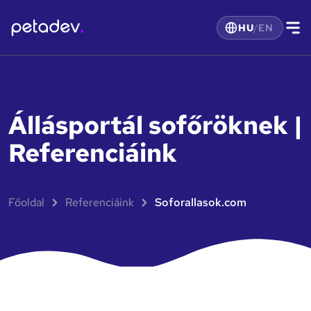
HU
/
EN
Állásportál sofőröknek |
Referenciáink
Főoldal
Referenciáink
soforallasok.com