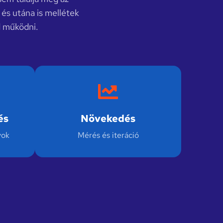
 és utána is mellétek
d működni.
és
Növekedés
yok
Mérés és iteráció