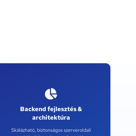
Backend fejlesztés &
architektúra
Skálázható, biztonságos szerveroldali