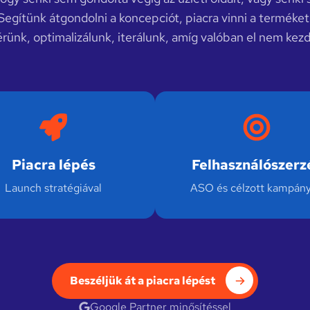
Segítünk átgondolni a koncepciót, piacra vinni a terméket
érünk, optimalizálunk, iterálunk, amíg valóban el nem kez
Piacra lépés
Felhasználószerz
Launch stratégiával
ASO és célzott kampán
Beszéljük át a piacra lépést
Google Partner minősítéssel