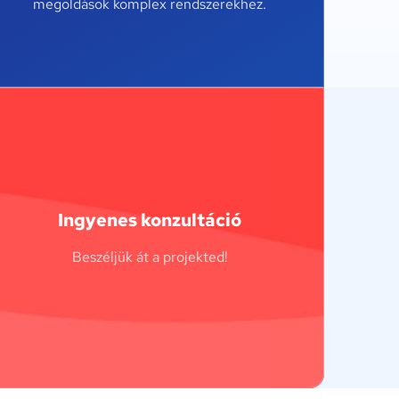
megoldások komplex rendszerekhez.
Ingyenes konzultáció
Beszéljük át a projekted!