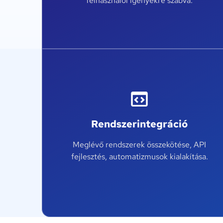
felhasználói igényekre szabva.
Rendszerintegráció
Meglévő rendszerek összekötése, API
fejlesztés, automatizmusok kialakítása.