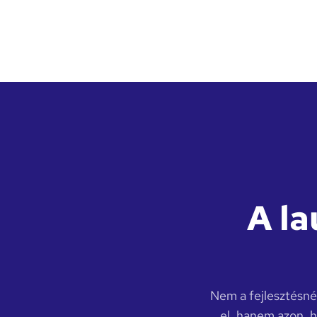
A l
Nem a fejlesztésné
el, hanem azon, h