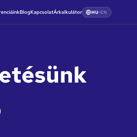
renciáink
Blog
Kapcsolat
Árkalkulátor
HU
/
EN
ldetésünk