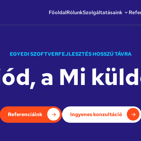
Főoldal
Rólunk
Szolgáltatásaink
Refe
EGYEDI SZOFTVERFEJLESZTÉS HOSSZÚ TÁVRA
iód, a Mi kü
Referenciáink
Ingyenes konzultáció