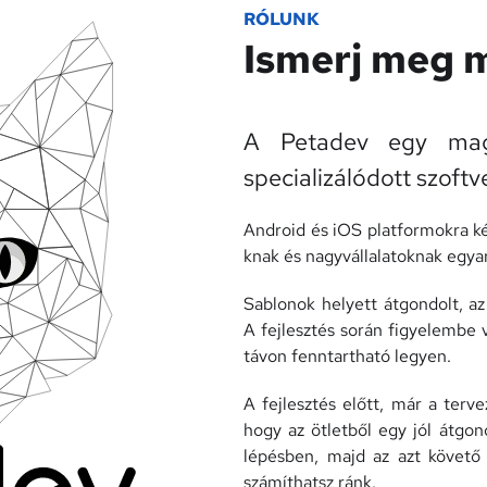
RÓLUNK
Ismerj meg m
A Petadev egy magya
specializálódott szoftv
Android és iOS platformokra ké
knak és nagyvállalatoknak egya
Sablonok helyett átgondolt, a
A fejlesztés során figyelembe v
távon fenntartható legyen.
A fejlesztés előtt, már a terv
hogy az ötletből egy jól átgon
lépésben, majd az azt követő
számíthatsz ránk.