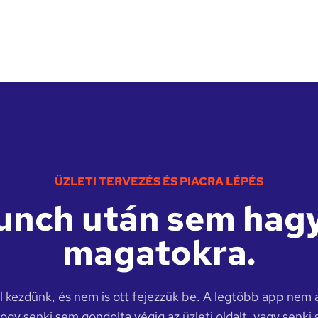
ÜZLETI TERVEZÉS ÉS PIACRA LÉPÉS
aunch után sem hag
magatokra.
l kezdünk, és nem is ott fejezzük be. A legtöbb app nem a
ogy senki sem gondolta végig az üzleti oldalt, vagy senki 