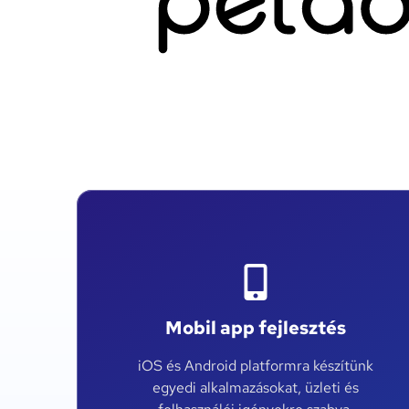
Mobil app fejlesztés
iOS és Android platformra készítünk
egyedi alkalmazásokat, üzleti és