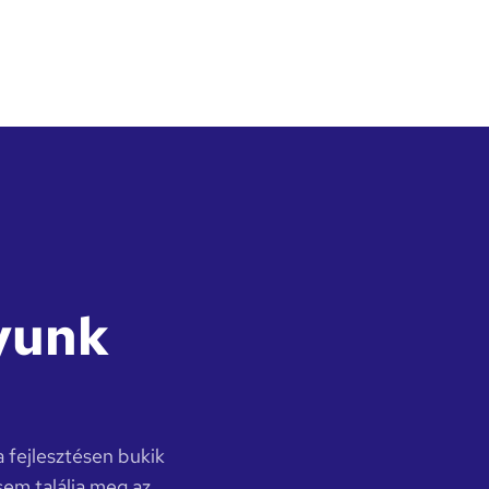
yunk
 fejlesztésen bukik
sem találja meg az