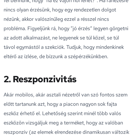
fel bennünk, hogy “na ez vajon hol lehet?”. Ha ránézésre
nincs olyan érzésünk, hogy egy rendezetlen dolgot
nézünk, akkor valószínűleg ezzel a résszel nincs
probléma. Figyeljünk rá, hogy “jó érzés” legyen görgetni
az adott alkalmazást, ne legyenek se túl közel, se túl
távol egymástól a szekciók. Tudjuk, hogy mindenkinek
eltérő az ízlése, de bízzunk a szépérzékünkben.
2. Reszponzivitás
Akár mobilos, akár asztali nézetről van szó fontos szem
előtt tartanunk azt, hogy a piacon nagyon sok fajta
eszköz érhető el. Lehetőség szerint minél több valós
eszközön vizsgáljuk meg a terméket, hogy az valóban
reszponzív (az elemek elrendezése dinamikusan változik