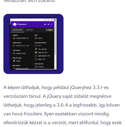
felhasznált tech stackről.
A képen láthatjuk, hogy például jQueryhez 3.3.1-es
verziószám társul. A jQuery saját oldalát megnézve
láthatjuk, hogy jelenleg a 3.6.4 a legfrissebb, így bőven
van hová frissíteni. Ilyen esetekben viszont mindig
ellenőrizzük kézzel is a verziót, mert előfordul, hogy ezek