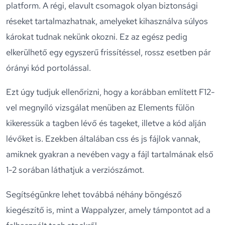
platform. A régi, elavult csomagok olyan biztonsági
réseket tartalmazhatnak, amelyeket kihasználva súlyos
károkat tudnak nekünk okozni. Ez az egész pedig
elkerülhető egy egyszerű frissítéssel, rossz esetben pár
órányi kód portolással.
Ezt úgy tudjuk ellenőrizni, hogy a korábban említett F12-
vel megnyíló vizsgálat menüben az Elements fülön
kikeressük a tagben lévő és tageket, illetve a kód alján
lévőket is. Ezekben általában css és js fájlok vannak,
amiknek gyakran a nevében vagy a fájl tartalmának első
1-2 sorában láthatjuk a verziószámot.
Segítségünkre lehet továbbá néhány böngésző
kiegészítő is, mint a Wappalyzer, amely támpontot ad a