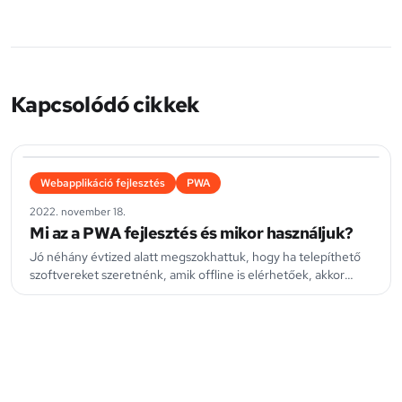
Kapcsolódó cikkek
Webapplikáció fejlesztés
PWA
2022. november 18.
Mi az a PWA fejlesztés és mikor használjuk?
Jó néhány évtized alatt megszokhattuk, hogy ha telepíthető
szoftvereket szeretnénk, amik offline is elérhetőek, akkor
azokat Javaban, C-ben, C#-ban vagy valamilyen hasonló
programozási nyelven szokás írni, hiszen a tervezésüknél
eleve ez volt a felhasználási cél. Ma már egyre inkább törnek
felfelé a PWA-k, amelyek egyszerűbben és gyorsabban
megírható alternatívát jelentenek.