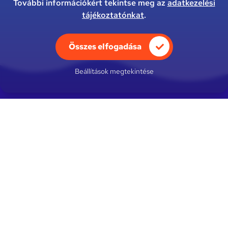
További információkért tekintse meg az
adatkezelési
tájékoztatónkat
.
Összes elfogadása
Beállítások megtekintése