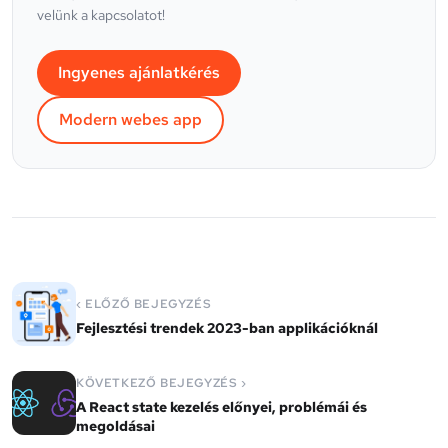
velünk a kapcsolatot!
Ingyenes ajánlatkérés
Modern webes app
‹ ELŐZŐ BEJEGYZÉS
Fejlesztési trendek 2023-ban applikációknál
KÖVETKEZŐ BEJEGYZÉS ›
A React state kezelés előnyei, problémái és
megoldásai